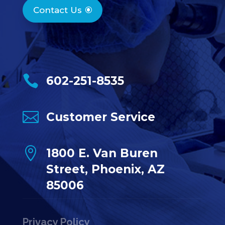
Contact Us

602-251-8535

Customer Service

1800 E. Van Buren
Street, Phoenix, AZ
85006
Privacy Policy